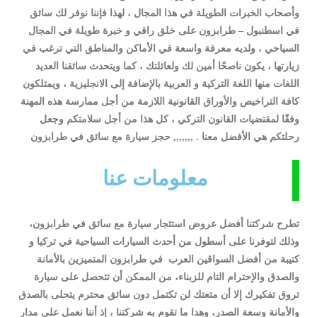
وأصحاب الخبرات الطويلة في هذا المجال ، لهذا فإننا نوفر لك سائق
في اسطنبول – طرابزون على خلق راقي و خبرة طويلة في المجال
السياحي ، ولديه معرفة واسعة في الأماكن والمناطق التي ترغب في
زيارتها ، يكون ناصحًا أمين لك ولعائلتك ، كما ويتحدث سائقنا العديد
اللغات منها اللغة التركية و العربية بالإضافة إلى الانجليزية ، ويمتلكون
كافة التراخيص والأوراق القانونية اللازمة من أجل ممارسة هذه المهنة
وفقًا لمقتضيات القانون التركي ، كل هذا من أجل سلامتكم وجعل
رحلتكم هي الأفضل معنا . ,,,,,,, حجز سيارة مع سائق في طرابزون
معلومات عنا
تطرح شركتنا أفضل عروض استئجار سيارة مع سائق في طرابزون،
وذلك لتوفرنا على أسطول من أحدث السيارات السياحية في تركيا و
كتيبة من أفضل السواقين العرب في طرابزون المتميزين بالأمانة
والصدق والإحترام التام للزبناء، من الممكن أن تتحصل على سيارة
تروق تفكيرك إلا أن متعتك لن تكتمل دون سائق محترم يتحلى بالصدق
والأمانة وسعة الصدر، وهدا ما تقوم به شركتنا ، إذ أننا نعمل على مدار