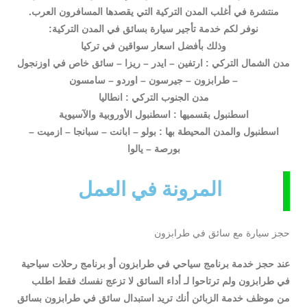
منتشرة في أغلب المدن التركية التي يقصدها المسافرون العرب.
نوفر لكم خدمة تأجير سيارة بسائق في المدن التركية:
وذلك بأفضل اسعار سواقين في تركيا
مدن الشمال التركي : ارتفين – ايدر – ريزا – سائق خاص في اوزنجول
– طرابزون – جيرسون – اوردو – سامسون
مدن الجنوب التركي : انطاليا
اسطنبول بقسميها : اسطنبول الأوروبية والآسيوية
اسطنبول والمدن المحيطة بها : بولو – ابانت – سبانجا – ازميت –
بورصة – يالوا
المرونة في العمل
حجز سيارة مع سائق في طرابزون
عند حجز خدمة برنامج سياحي في طرابزون أو برنامج رحلات سياحية
في طرابزون ولم ترتاحوا لـ أداء السائق لا تزعج نفسك فقط اطلب
من موظف خدمة الزبائن أنك تريد استبدال سائق في طرابزون بسائق