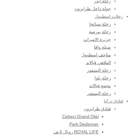
رحلة ايدر
جولة داخل طرابزون
رحلات اسطنبول
رحلة سبانجا
رحلة بورصة
جزيرة الاميرات
شيلة وافا
متاحف اسطنبول
الملاهي فيالاند
رحلة البسفور
رحلة يلوا
مجمع فيالاند
رحلة البسفور
فنادق تركيا
فنادق طرابزون
Cebeci Grand Otel
Park Dedeman
ROYAL LIFE رويال لايف