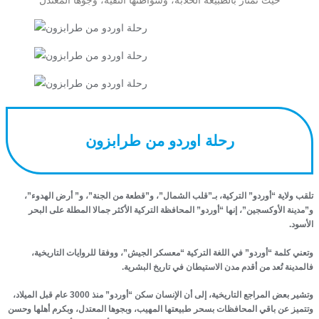
حيث تمتاز بالطبيعة الخلابة، وشواطئها النقية، وجوها المعتدل
رحلة اوردو من طرابزون
تلقب ولاية “أوردو” التركية، بـ”قلب الشمال”، و”قطعة من الجنة”، و” أرض الهدوء”،
و”مدينة الأوكسجين”، إنها “أوردو” المحافظة التركية الأكثر جمالا المطلة على البحر
الأسود.
وتعني كلمة “أوردو” في اللغة التركية “معسكر الجيش”، ووفقا للروايات التاريخية،
فالمدينة تُعد من أقدم مدن الاستيطان في تاريخ البشرية.
وتشير بعض المراجع التاريخية، إلى أن الإنسان سكن “أوردو” منذ 3000 عام قبل الميلاد،
وتتميز عن باقي المحافظات بسحر طبيعتها المهيب، وبجوها المعتدل، وبكرم أهلها وحسن