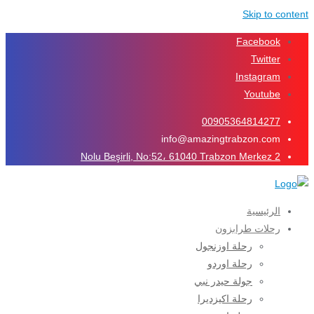
Skip to content
Facebook
Twitter
Instagram
Youtube
00905364814277
info@amazingtrabzon.com
2 Nolu Beşirli, No:52، 61040 Trabzon Merkez
الرئيسية
رحلات طرابزون
رحلة اوزنجول
رحلة اوردو
جولة حيدر نبي
رحلة اكيزديرا