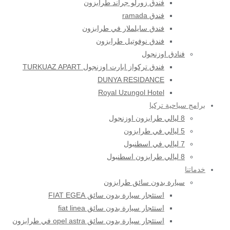
فندق زورلو جراند طرابزون
فندق ramada
فندق سايلملار في طرابزون
فندق نوفوتيل طرابزون
فنادق اوزنجول
فندق تركواز ابارت اوزنجول TURKUAZ APART
DUNYA RESIDANCE
Royal Uzungol Hotel
برامج سياحية تركيا
8 ليالي طرابزون اوزنجول
5 ليالي في طرابزون
7 ليالي في اسطنبول
8 ليالي طرابزون اسطنبول
خدماتنا
سيارة بدون سائق طرابزون
استئجار سيارة بدون سائق FIAT EGEA
استئجار سيارة بدون سائق fiat linea
استئجار سيارة بدون سائق opel astra في طرابزون