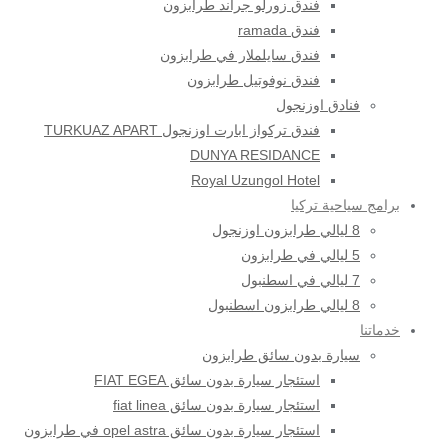
فندق زورلو جراند طرابزون
فندق ramada
فندق سايلملار في طرابزون
فندق نوفوتيل طرابزون
فنادق اوزنجول
فندق تركواز ابارت اوزنجول TURKUAZ APART
DUNYA RESIDANCE
Royal Uzungol Hotel
برامج سياحية تركيا
8 ليالي طرابزون اوزنجول
5 ليالي في طرابزون
7 ليالي في اسطنبول
8 ليالي طرابزون اسطنبول
خدماتنا
سيارة بدون سائق طرابزون
استئجار سيارة بدون سائق FIAT EGEA
استئجار سيارة بدون سائق fiat linea
استئجار سيارة بدون سائق opel astra في طرابزون