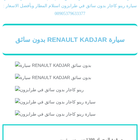
سيارة رينو كاجار بدون سائق في طرابزون استلام المطار وبأفضل الاسعار :
00905379633377
سيارة RENAULT KADJAR بدون سائق
قوة المحرك 1200 سي سي تربو.