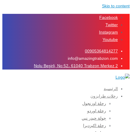
Skip to content
Facebook
Twitter
Instagram
Youtube
00905364814277
info@amazingtrabzon.com
2 Nolu Beşirli, No:52، 61040 Trabzon Merkez
الرئيسية
رحلات طرابزون
رحلة اوزنجول
رحلة اوردو
جولة حيدر نبي
رحلة اكيزديرا