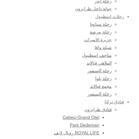
رحلة ايدر
جولة داخل طرابزون
رحلات اسطنبول
رحلة سبانجا
رحلة بورصة
جزيرة الاميرات
شيلة وافا
متاحف اسطنبول
الملاهي فيالاند
رحلة البسفور
رحلة يلوا
مجمع فيالاند
رحلة البسفور
فنادق تركيا
فنادق طرابزون
Cebeci Grand Otel
Park Dedeman
ROYAL LIFE رويال لايف