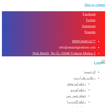
Skip to content
Facebook
Twitter
Instagram
Youtube
00905364814277
info@amazingtrabzon.com
2 Nolu Beşirli, No:52، 61040 Trabzon Merkez
الرئيسية
رحلات طرابزون
رحلة اوزنجول
رحلة اوردو
جولة حيدر نبي
رحلة اكيزديرا