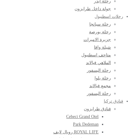
رحلة ايدر
جولة داخل طرابزون
رحلات اسطنبول
رحلة سبانجا
رحلة بورصة
جزيرة الاميرات
شيلة وافا
متاحف اسطنبول
الملاهي فيالاند
رحلة البسفور
رحلة يلوا
مجمع فيالاند
رحلة البسفور
فنادق تركيا
فنادق طرابزون
Cebeci Grand Otel
Park Dedeman
ROYAL LIFE رويال لايف