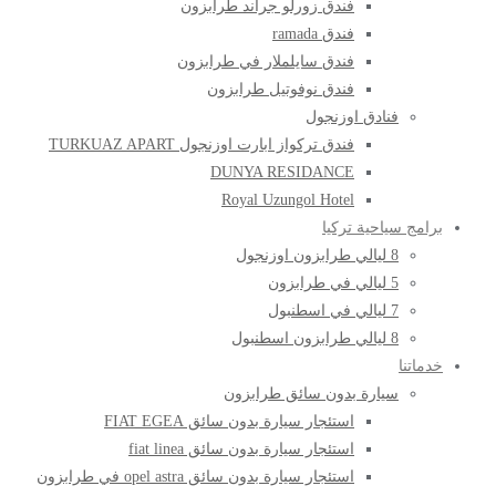
فندق زورلو جراند طرابزون
فندق ramada
فندق سايلملار في طرابزون
فندق نوفوتيل طرابزون
فنادق اوزنجول
فندق تركواز ابارت اوزنجول TURKUAZ APART
DUNYA RESIDANCE
Royal Uzungol Hotel
برامج سياحية تركيا
8 ليالي طرابزون اوزنجول
5 ليالي في طرابزون
7 ليالي في اسطنبول
8 ليالي طرابزون اسطنبول
خدماتنا
سيارة بدون سائق طرابزون
استئجار سيارة بدون سائق FIAT EGEA
استئجار سيارة بدون سائق fiat linea
استئجار سيارة بدون سائق opel astra في طرابزون