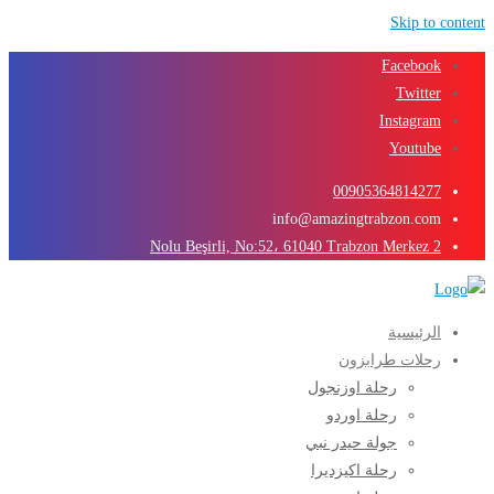
Skip to content
Facebook
Twitter
Instagram
Youtube
00905364814277
info@amazingtrabzon.com
2 Nolu Beşirli, No:52، 61040 Trabzon Merkez
الرئيسية
رحلات طرابزون
رحلة اوزنجول
رحلة اوردو
جولة حيدر نبي
رحلة اكيزديرا