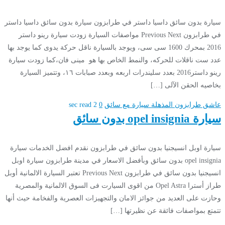
سيارة بدون سائق داسيا داستر في طرابزون سيارة بدون سائق داسيا داستر
في طرابزون Previous Next مواصفات السيارة زودت سيارة رينو داستر
2016 بمحرك 1600 سى سى، ويوجد بالسيارة ناقل حركة يدوى كما يوجد بها
عدد ست ناقلات للحركه، والنمط الخاص بها هو مينى فان،كما زودت سيارة
رينو داستر2016 بعدد سليندرات اربعه وبعدد صبابات ١٦، وتتميز السيارة
بخاصيه الحقن الآلى […]
عاشق طرابزون المذهلة
سيارة مع سائق
0
2 sec read
سيارة opel insignia بدون سائق
سيارة اوبل انسيجنيا بدون سائق في طرابزون نقدم افضل الخدمات سيارة
opel insignia بدون سائق وبأفضل الاسعار في مدينة طرابزون سيارة اوبل
انسيجنيا بدون سائق في طرابزون Previous Next تعتبر السيارة الالمانية أوبل
طراز أسترا Opel Astra من اقوى السيارت فى السوق الالمانية والمصرية
وحازت على العديد من جوائز الامان والتجهيزات العصرية والفخامة حيث أنها
تتمتع بمواصفات فائقة عن نظيرتها […]