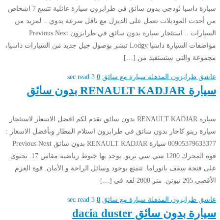
سيارة داسيا لودجي بدون سائق في طرابزون سيارة عائلية تتسع 7 اشخاص
من أحدث الموديلات تعمل على الديزل مع ناقل سرعة يدوي .. لمزيد من
السيارات .. استئجار سيارة بدون سائق في طرابزون Previous Next
مواصفات السيارة داسيا Lodgy تبشر بوصول جيل جديد من السيارات داسيا،
مجموعة والتي ستستفيد من […]
عاشق طرابزون المذهلة
سيارة مع سائق
0
3 sec read
سيارة RENAULT KADJAR بدون سائق
سيارة RENAULT KADJAR بدون سائق نقدم لكم افضل الاسعار لاستئجار
سيارة رينو كاجار بدون سائق في طرابزون استلام المطار وبأفضل الاسعار :
00905379633377 سيارة RENAULT KADJAR بدون سائق Previous Next
قوة المحرك 1200 سي سي تربو. يوجد بها جنوط رياضية مقاس 17. تحتوى
على فتحة سقف بانوراما. تتمتع بوجود وسائل الراحة و الأمان. قوة العزم
الأقصى 205 نيوتن. متر 2000 لفه في […]
عاشق طرابزون المذهلة
سيارة مع سائق
0
3 sec read
سيارة بدون سائق dacia duster