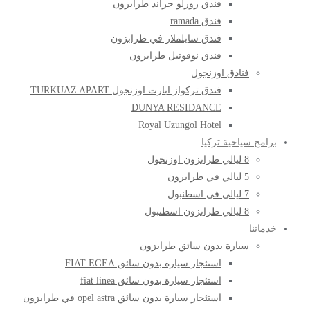
فندق زورلو جراند طرابزون
فندق ramada
فندق سايلملار في طرابزون
فندق نوفوتيل طرابزون
فنادق اوزنجول
فندق تركواز ابارت اوزنجول TURKUAZ APART
DUNYA RESIDANCE
Royal Uzungol Hotel
برامج سياحية تركيا
8 ليالي طرابزون اوزنجول
5 ليالي في طرابزون
7 ليالي في اسطنبول
8 ليالي طرابزون اسطنبول
خدماتنا
سيارة بدون سائق طرابزون
استئجار سيارة بدون سائق FIAT EGEA
استئجار سيارة بدون سائق fiat linea
استئجار سيارة بدون سائق opel astra في طرابزون