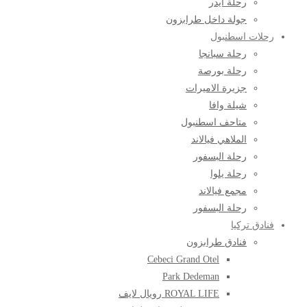
رحلة ايدر
جولة داخل طرابزون
رحلات اسطنبول
رحلة سبانجا
رحلة بورصة
جزيرة الاميرات
شيلة وافا
متاحف اسطنبول
الملاهي فيالاند
رحلة البسفور
رحلة يلوا
مجمع فيالاند
رحلة البسفور
فنادق تركيا
فنادق طرابزون
Cebeci Grand Otel
Park Dedeman
ROYAL LIFE رويال لايف