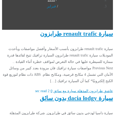
فبراير
سيارة renault trafic طرابزون
سيارة renault trafic طرابزون بأنسب الأسعار وأفضل مواصفات وبأحدث
الموديلات سيارة renault trafic طرابزون السيارة ترافيك تتيح لقائدها قدرة
ممتازة للسيطرة عليها في حالة التعرض لمواقف خطرة أثناء القيادة ..
Previous Next مواصفات سيارة ترافيك فان مزودة بعدد كبير من وسائل
الأمان التي تشمل 4 مكابح قرصية، ومكابح نظام. ABS ذات نظام لتوزيع قوة
الكبح إلكترونيًا* كما أن السيارة ترافيك […]
عاشق طرابزون المذهلة
سيارة مع سائق
0
2 sec read
سيارة dacia lodgy بدون سائق
سيارة داسيا لودجي بدون سائق في طرابزون, شركة طرابزون المذهلة ​