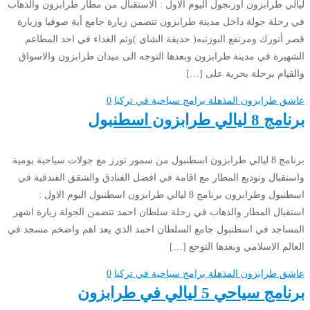
ليالي طرابزون اوزنجول اليوم الاول : الاستقبال من مطار طرابزون والذهاب
في رحلة جولة داخل مدينة طرابزون تتضمن زيارة جامع أية صوفيا وزيارة
قصر أتورك ومرتفع البوزتبه( حديقة الشاي )وثم الغداء في احد المطاعم
الشهيرة في مدينة طرابزون وبعدها التوجه الى ميدان طرابزون والاسواق
والقيام برحلة بحرية على […]
عاشق طرابزون المذهلة
برامج سياحية في تركيا
0
برنامج 8 ليالي طرابزون اسطنبول
برنامج 8 ليالي طرابزون اسطنبول من سمور تورز مع جولات سياحية يومية
واستقبال وتوديع المطار مع اقامة في افضل الفنادق والشقق الفندقية في
اسطنبول وطرابزون برنامج 8 ليالي طرابزون اسطنبول اليوم الاول :
استقبال المطار والذهاب في رحلة سلطان احمد تتضمن الجولة زيارة اشهر
المساجد في اسطنبول جامع السلطان احمد الذي يعد اهم واضخم مسجد في
العالم الاسلامي وبعدها التوجع […]
عاشق طرابزون المذهلة
برامج سياحية في تركيا
0
برنامج سياحي 5 ليالي في طرابزون