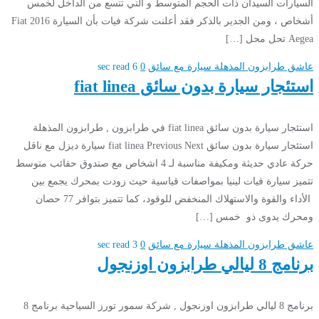
السيارات السيدان ذات الحجم المتوسط و التي تتسع من الداخل لخمس
أشخاص ، ومن الجدير بالذكر فقد أعلنت شركة فيات بأن السيارة 2016 Fiat
Aegea تحل محل […]
عاشق طرابزون المذهلة
سيارة مع سائق
0
6 sec read
استئجار سيارة بدون سائق fiat linea
استئجار سيارة بدون سائق fiat linea في طرابزون , طرابزون المذهلة
استئجار سيارة بدون سائق fiat linea Previous Next سيارة ديزل مع ناقل
حركة عادي حديثة ومكيفة مناسبة لـ 4 اشخاص مع صندوق حقائب متوسط
تتميز سيارة فيات لينيا بمواصفات قياسية حيث زودت بمحرك يجمع بين
الأداء والقوة والاستهلاك المنخفض للوقود، كما تتميز بتوافر 77 حصان
ومحرك يدوى ذو خمس […]
عاشق طرابزون المذهلة
سيارة مع سائق
0
3 sec read
برنامج 8 ليالي طرابزون اوزنجول
برنامج 8 ليالي طرابزون اوزنجول , شركة سمور تورز السياحية برنامج 8