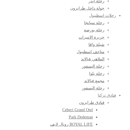
رحلة ايدر
جولة داخل طرابزون
رحلات اسطنبول
رحلة سبانجا
رحلة بورصة
جزيرة الاميرات
شيلة وافا
متاحف اسطنبول
الملاهي فيالاند
رحلة البسفور
رحلة يلوا
مجمع فيالاند
رحلة البسفور
فنادق تركيا
فنادق طرابزون
Cebeci Grand Otel
Park Dedeman
ROYAL LIFE رويال لايف