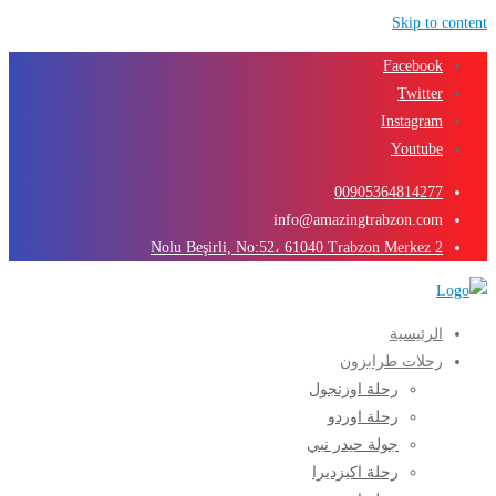
Skip to content
Facebook
Twitter
Instagram
Youtube
00905364814277
info@amazingtrabzon.com
2 Nolu Beşirli, No:52، 61040 Trabzon Merkez
الرئيسية
رحلات طرابزون
رحلة اوزنجول
رحلة اوردو
جولة حيدر نبي
رحلة اكيزديرا