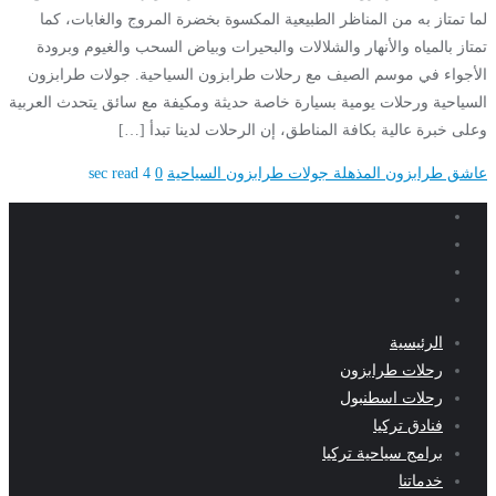
لما تمتاز به من المناظر الطبيعية المكسوة بخضرة المروج والغابات، كما
تمتاز بالمياه والأنهار والشلالات والبحيرات وبياض السحب والغيوم وبرودة
الأجواء في موسم الصيف مع رحلات طرابزون السياحية. جولات طرابزون
السياحية ورحلات يومية بسيارة خاصة حديثة ومكيفة مع سائق يتحدث العربية
وعلى خبرة عالية بكافة المناطق، إن الرحلات لدينا تبدأ […]
عاشق طرابزون المذهلة
جولات طرابزون السياحية
0
4 sec read
الرئيسية
رحلات طرابزون
رحلات اسطنبول
فنادق تركيا
برامج سياحية تركيا
خدماتنا