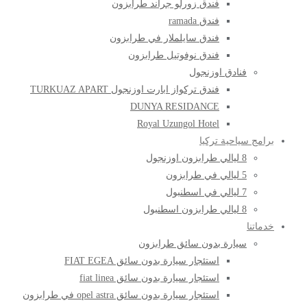
فندق زورلو جراند طرابزون
فندق ramada
فندق سايلملار في طرابزون
فندق نوفوتيل طرابزون
فنادق اوزنجول
فندق تركواز ابارت اوزنجول TURKUAZ APART
DUNYA RESIDANCE
Royal Uzungol Hotel
برامج سياحية تركيا
8 ليالي طرابزون اوزنجول
5 ليالي في طرابزون
7 ليالي في اسطنبول
8 ليالي طرابزون اسطنبول
خدماتنا
سيارة بدون سائق طرابزون
استئجار سيارة بدون سائق FIAT EGEA
استئجار سيارة بدون سائق fiat linea
استئجار سيارة بدون سائق opel astra في طرابزون