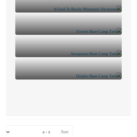
a - z
Sort: