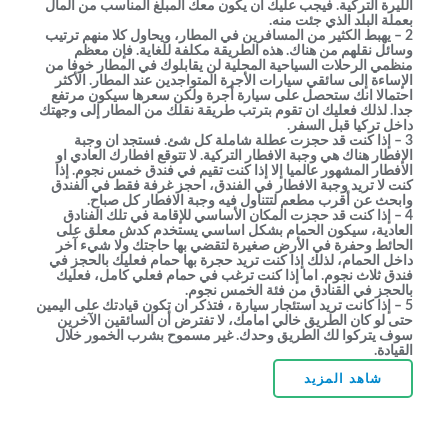
الليرة التركية. فيجب عليك أن يكون معك المبلغ المناسب من المال
بعملة البلد الذي جئت منه.
2 – يهبط الكثير من المسافرين في المطار، ويحاول كلا منهم ترتيب
وسائل نقلهم من هناك. هذه الطريقة مكلفة للغاية. فإن معظم
منظمي الرحلات السياحية المحلية لن يقابلوك في المطار خوفا من
الإساءة إلى سائقي سيارات الأجرة المتواجدين عند المطار. الأكثر
احتمالا انك ستحصل على سيارة أجرة ولكن سعرها سيكون مرتفع
جدا. لذلك فعليك ان تقوم بترتب طريقة نقلك من المطار إلى وجهتك
داخل تركيا قبل السفر.
3 – إذا كنت قد حجزت عطلة شاملة كل شئ. فستجد ان وجبة
الإفطار هناك هي وجبة الافطار التركية. لا تتوقع افطارك العادي او
الافطار المشهور عالميا إلا إذا كنت تقيم في فندق خمس نجوم. إذا
كنت لا تريد وجبة الافطار في الفندق، احجز غرفة فقط في الفندق
وابحث عن أقرب مطعم لتتناول فيه وجبة الافطار كل صباح.
4 – إذا كنت قد حجزت المكان الأساسي للإقامة في تلك الفنادق
العادية، سيكون الحمام بشكل اساسي يستخدم كدش معلق على
الحائط وحفرة في الأرض صغيرة لتقضي بها حاجتك ولا شيء آخر
داخل الحمام، لذلك إذا كنت تريد حجرة بها حمام فعليك بالحجز في
فندق ثلاث نجوم. اما إذا كنت ترغب في حمام فعلي كامل، فعليك
بالحجز في القنادق من فئة الخمس نجوم.
5 – إذا كانت تريد استئجار سيارة ، فتذكر ان تكون قيادتك على اليمين
حتى لو كان الطريق خالي امامك، لا تفترض أن السائقين الآخرين
سوف يتركوا لك الطريق وحدك. غير مسموح بشرب الخمور خلال
القيادة.
شاهد المزيد