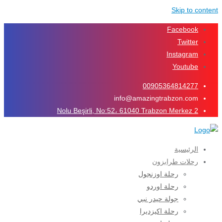
Skip to content
Facebook
Twitter
Instagram
Youtube
00905364814277
info@amazingtrabzon.com
2 Nolu Beşirli, No:52، 61040 Trabzon Merkez
الرئيسية
رحلات طرابزون
رحلة اوزنجول
رحلة اوردو
جولة حيدر نبي
رحلة اكيزديرا