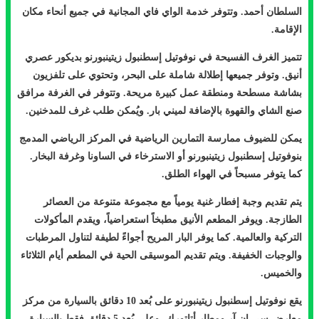
السلطان أحمد. وتتوفر خدمة الواي فاي المجانية في جميع أنحاء مكان
الإقامة.
تتميز الغرف الفسيحة في نوفوتيل إسطنبول زيتينبورنو بديكور عصري
أنيق. وتوفر جميعها إطلالة شاملة على البحر، وتحتوي على تلفزيون
بشاشة مسطحة ومنطقة عمل كبيرة مريحة. وتتوفر في الغرفة مرافق
صنع الشاي والقهوة بالإضافة لميني بار. ويُمكن طلب غرف للمدخنين.
يمكن للضيوف ممارسة التمارين الرياضية في المركز الرياضي المدمج
بنوفوتيل إسطنبول زيتينبورنو أو الاسترخاء في الساونا وغرفة البخار.
كما يتوفر مسبحاً في الهواء الطلق.
يتم تقديم وجبة إفطار غنية يومياً مع مجموعة متنوعة من العصائر
الطازجة. ويوفر المطعم الأنيق مطبخاً استعراضياً، ويقدم المأكولات
التركية والعالمية. كما يوفر البار المريح أجواءً لطيفة لتناول المرطبات
والوجبات الخفيفة. ويتم تقديم الموسيقى الحية في المطعم أيام الثلاثاء
والخميس.
يقع نوفوتيل إسطنبول زيتينبورنو على بُعد 10 دقائق بالسيارة من مركز
معارض سي إن آر ومطار أتاتورك، وعلى بُعد 5 دقائق فقط بالسيارة