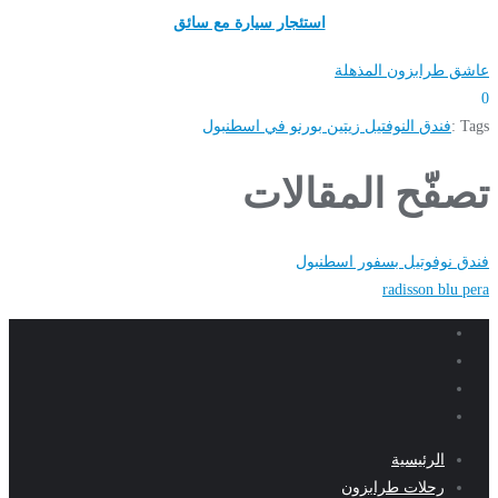
استئجار سيارة مع سائق
عاشق طرابزون المذهلة
0
Tags :
فندق النوفتيل زيتين بورنو في اسطنبول
تصفّح المقالات
فندق نوفوتيل بسفور اسطنبول
radisson blu pera
الرئيسية
رحلات طرابزون