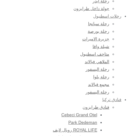
رحلة ايدر
جولة داخل طرابزون
رحلات اسطنبول
رحلة سبانجا
رحلة بورصة
جزيرة الاميرات
شيلة وافا
متاحف اسطنبول
الملاهي فيالاند
رحلة البسفور
رحلة يلوا
مجمع فيالاند
رحلة البسفور
فنادق تركيا
فنادق طرابزون
Cebeci Grand Otel
Park Dedeman
ROYAL LIFE رويال لايف