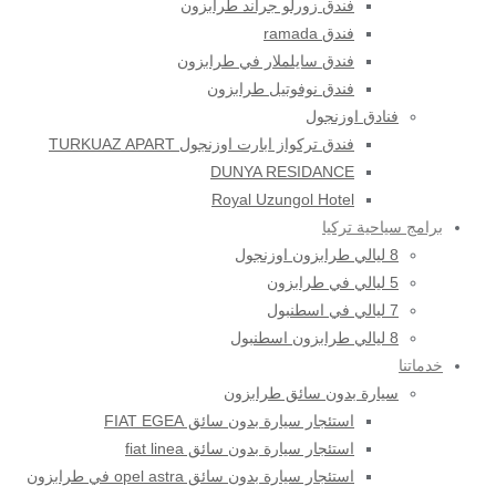
فندق زورلو جراند طرابزون
فندق ramada
فندق سايلملار في طرابزون
فندق نوفوتيل طرابزون
فنادق اوزنجول
فندق تركواز ابارت اوزنجول TURKUAZ APART
DUNYA RESIDANCE
Royal Uzungol Hotel
برامج سياحية تركيا
8 ليالي طرابزون اوزنجول
5 ليالي في طرابزون
7 ليالي في اسطنبول
8 ليالي طرابزون اسطنبول
خدماتنا
سيارة بدون سائق طرابزون
استئجار سيارة بدون سائق FIAT EGEA
استئجار سيارة بدون سائق fiat linea
استئجار سيارة بدون سائق opel astra في طرابزون