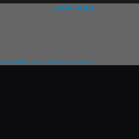
جولة تل العرائس
تعتبر جولة تل العرائس إحدى اهم الرحلات السياحية ف
تحتوي عليه من العديد من المحطات والأماكن المتنوع
تشامليجا الكبير والتسوق في شارع بغداد الشهير والجل
خاصة مع سائق أو ضمن قروب سياحي جماعي حسب ال
[…]
عاشق طرابزون المذهلة
جولات اسطنبول السياحي