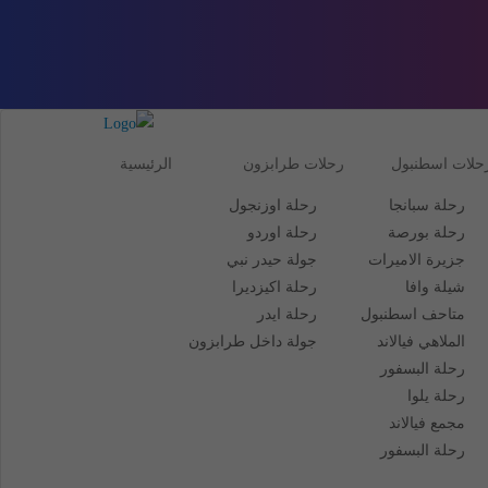
حلات اسطنبول
رحلات طرابزون
الرئيسية
رحلة سبانجا
رحلة اوزنجول
رحلة بورصة
رحلة اوردو
جزيرة الاميرات
جولة حيدر نبي
شيلة وافا
رحلة اكيزديرا
متاحف اسطنبول
رحلة ايدر
الملاهي فيالاند
جولة داخل طرابزون
رحلة البسفور
رحلة يلوا
مجمع فيالاند
رحلة البسفور