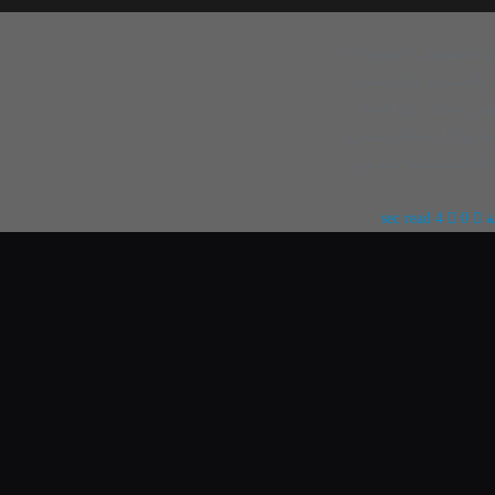
ي اسطنبول الآسيوية لما
ة والمتميزة مثل مسجد
وس مقابل برج الفتاة
الصغيرة. جولة تل العرائس فإننا نوفر لكم جولة يومية مدتها 10 ساعات بسيارة
رغبة نقدمها لكم من
ة
0
4 sec read