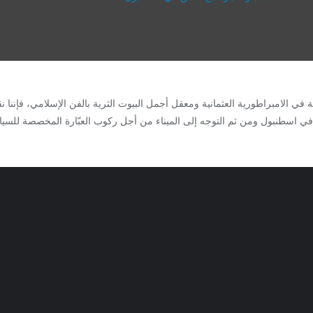
 في الامبراطورية العثمانية ومعقل أجمل البيوت الثرية بالفن الإسلامي، فإننا نق
ي اسطنبول ومن ثم التوجه إلى الميناء من أجل ركوب العبّارة المخصصة للسيار