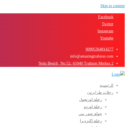
Skip to content
Facebook
Twitter
Instagram
Youtube
00905364814277
info@amazingtrabzon.com
2 Nolu Beşirli, No:52، 61040 Trabzon Merkez
الرئيسية
رحلات طرابزون
رحلة اوزنجول
رحلة اوردو
جولة حيدر نبي
رحلة اكيزديرا