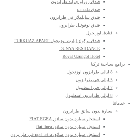
فندق زورلو جراند طرابزون
فندق ramada
فندق سايلملار في طرابزون
فندق نوفوتيل طرابزون
فنادق اوزنجول
فندق تركواز ابارت اوزنجول TURKUAZ APART
DUNYA RESIDANCE
Royal Uzungol Hotel
برامج سياحية تركيا
8 ليالي طرابزون اوزنجول
5 ليالي في طرابزون
7 ليالي في اسطنبول
8 ليالي طرابزون اسطنبول
خدماتنا
سيارة بدون سائق طرابزون
استئجار سيارة بدون سائق FIAT EGEA
استئجار سيارة بدون سائق fiat linea
استئجار سيارة بدون سائق opel astra في طرابزون