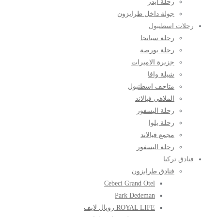
رحلة ايدر
جولة داخل طرابزون
رحلات اسطنبول
رحلة سبانجا
رحلة بورصة
جزيرة الاميرات
شيلة وافا
متاحف اسطنبول
الملاهي فيالاند
رحلة البسفور
رحلة يلوا
مجمع فيالاند
رحلة البسفور
فنادق تركيا
فنادق طرابزون
Cebeci Grand Otel
Park Dedeman
ROYAL LIFE رويال لايف