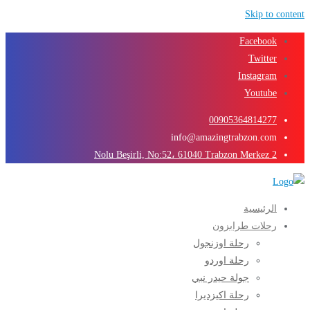
Skip to content
Facebook
Twitter
Instagram
Youtube
00905364814277
info@amazingtrabzon.com
2 Nolu Beşirli, No:52، 61040 Trabzon Merkez
الرئيسية
رحلات طرابزون
رحلة اوزنجول
رحلة اوردو
جولة حيدر نبي
رحلة اكيزديرا