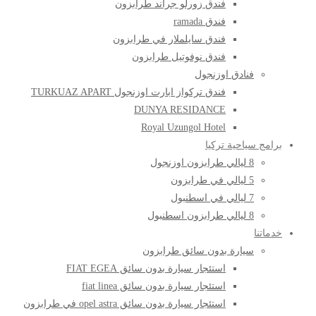
فندق زورلو جراند طرابزون
فندق ramada
فندق سايلملار في طرابزون
فندق نوفوتيل طرابزون
فنادق اوزنجول
فندق تركواز ابارت اوزنجول TURKUAZ APART
DUNYA RESIDANCE
Royal Uzungol Hotel
برامج سياحية تركيا
8 ليالي طرابزون اوزنجول
5 ليالي في طرابزون
7 ليالي في اسطنبول
8 ليالي طرابزون اسطنبول
خدماتنا
سيارة بدون سائق طرابزون
استئجار سيارة بدون سائق FIAT EGEA
استئجار سيارة بدون سائق fiat linea
استئجار سيارة بدون سائق opel astra في طرابزون