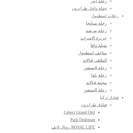
رحلة ايدر
جولة داخل طرابزون
رحلات اسطنبول
رحلة سبانجا
رحلة بورصة
جزيرة الاميرات
شيلة وافا
متاحف اسطنبول
الملاهي فيالاند
رحلة البسفور
رحلة يلوا
مجمع فيالاند
رحلة البسفور
فنادق تركيا
فنادق طرابزون
Cebeci Grand Otel
Park Dedeman
ROYAL LIFE رويال لايف