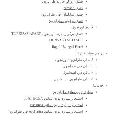
فندق زورلو جراند طرابزون
فندق ramada
فندق سايلملار في طرابزون
فندق نوفوتيل طرابزون
فنادق اوزنجول
فندق تركواز ابارت اوزنجول TURKUAZ APART
DUNYA RESIDANCE
Royal Uzungol Hotel
برامج سياحية تركيا
8 ليالي طرابزون اوزنجول
5 ليالي في طرابزون
7 ليالي في اسطنبول
8 ليالي طرابزون اسطنبول
خدماتنا
سيارة بدون سائق طرابزون
استئجار سيارة بدون سائق FIAT EGEA
استئجار سيارة بدون سائق fiat linea
استئجار سيارة بدون سائق opel astra في طرابزون