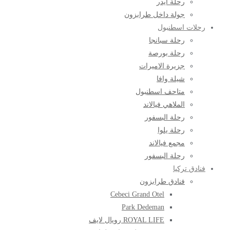
رحلة ايدر
جولة داخل طرابزون
رحلات اسطنبول
رحلة سبانجا
رحلة بورصة
جزيرة الاميرات
شيلة وافا
متاحف اسطنبول
الملاهي فيالاند
رحلة البسفور
رحلة يلوا
مجمع فيالاند
رحلة البسفور
فنادق تركيا
فنادق طرابزون
Cebeci Grand Otel
Park Dedeman
ROYAL LIFE رويال لايف