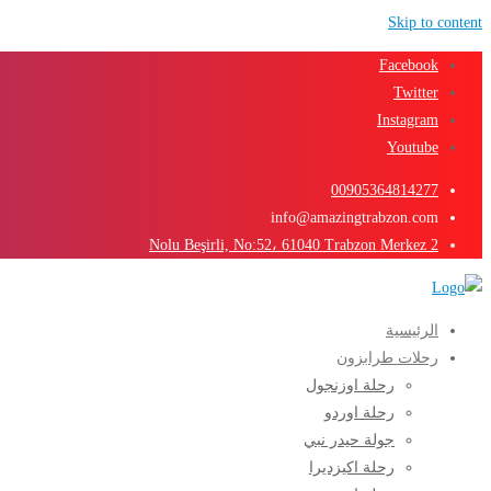
Skip to content
Facebook
Twitter
Instagram
Youtube
00905364814277
info@amazingtrabzon.com
2 Nolu Beşirli, No:52، 61040 Trabzon Merkez
الرئيسية
رحلات طرابزون
رحلة اوزنجول
رحلة اوردو
جولة حيدر نبي
رحلة اكيزديرا