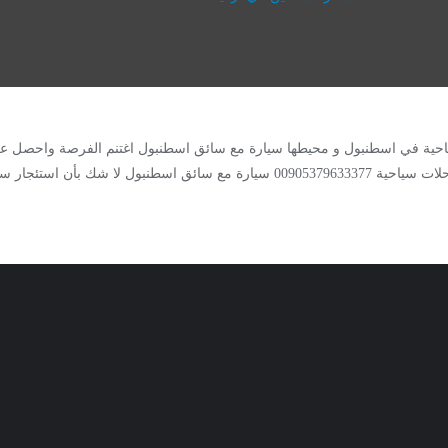
لسياحية في اسطنبول و محيطها سيارة مع سائق اسطنبول اغتنم الفرصة واحصل
طرابزون بأفضل الأسعار وأحدث السيارات، استئجار سيارة مع سائق لأجمل رحلات سياحية 905379633377