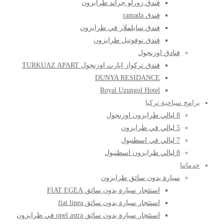
فندق زورلو جراند طرابزون
فندق ramada
فندق سايلملار في طرابزون
فندق نوفوتيل طرابزون
فنادق اوزنجول
فندق تركواز ابارت اوزنجول TURKUAZ APART
DUNYA RESIDANCE
Royal Uzungol Hotel
برامج سياحية تركيا
8 ليالي طرابزون اوزنجول
5 ليالي في طرابزون
7 ليالي في اسطنبول
8 ليالي طرابزون اسطنبول
خدماتنا
سيارة بدون سائق طرابزون
استئجار سيارة بدون سائق FIAT EGEA
استئجار سيارة بدون سائق fiat linea
استئجار سيارة بدون سائق opel astra في طرابزون