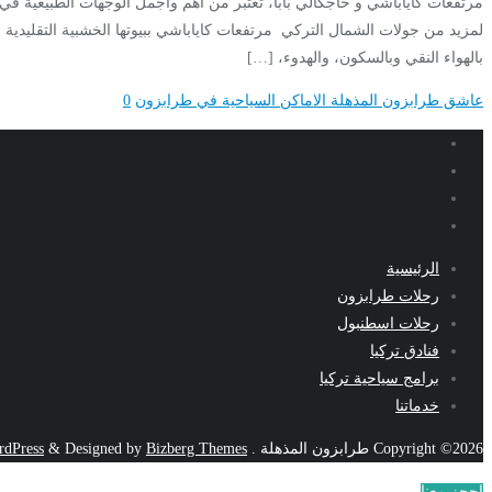
مرتفعات كاياباشي و حاجكالي بابا، تعتبر من أهم وأجمل الوجهات الطبيعية في ا
لمزيد من جولات الشمال التركي مرتفعات كاياباشي ببيوتها الخشبية التقليدية وغاب
بالهواء النقي وبالسكون، والهدوء، […]
عاشق طرابزون المذهلة
الاماكن السياحية في طرابزون
0
الرئيسية
رحلات طرابزون
رحلات اسطنبول
فنادق تركيا
برامج سياحية تركيا
خدماتنا
Copyright ©2026 طرابزون المذهلة . All rights reserved.
Bizberg Themes
Designed by
&
dPress
احجز معنا