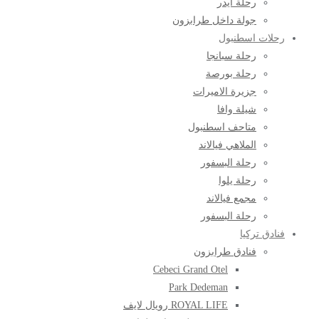
رحلة ايدر
جولة داخل طرابزون
رحلات اسطنبول
رحلة سبانجا
رحلة بورصة
جزيرة الاميرات
شيلة وافا
متاحف اسطنبول
الملاهي فيالاند
رحلة البسفور
رحلة يلوا
مجمع فيالاند
رحلة البسفور
فنادق تركيا
فنادق طرابزون
Cebeci Grand Otel
Park Dedeman
ROYAL LIFE رويال لايف