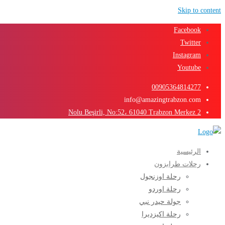
Skip to content
Facebook
Twitter
Instagram
Youtube
00905364814277
info@amazingtrabzon.com
2 Nolu Beşirli, No:52، 61040 Trabzon Merkez
الرئيسية
رحلات طرابزون
رحلة اوزنجول
رحلة اوردو
جولة حيدر نبي
رحلة اكيزديرا