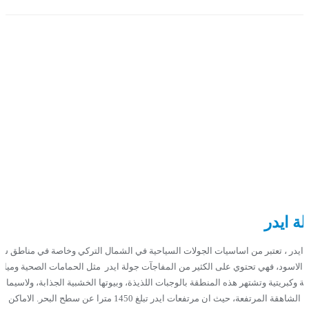
ة ايدر
 ايدر ، تعتبر من اساسيات الجولات السياحية في الشمال التركي وخاصة في مناطق ش
ر الاسود، فهي تحتوي على الكثير من المفاجآت جولة ايدر مثل الحمامات الصحية ومياه
ية وكبريتية وتشتهر هذه المنطقة بالوجبات اللذيذة، وبيوتها الخشبية الجذابة، ولاسيما
جبالها الشاهقة المرتفعة، حيث ان مرتفعات ايدر تبلغ 1450 مترا عن سطح البحر. الاماك