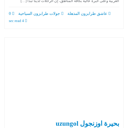
العربية وعلى خبرة عالية بكافة المناطق، إن الرحلات لدينا تبدأ […]
عاشق طرابزون المذهلة
جولات طرابزون السياحية
0
4 sec read
بحيرة اوزنجول uzungol