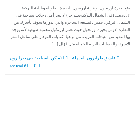
تقع بحيرة اوزنجول او قرية ازونجول البحيرة الطويلة وباللغة التركية
(Uzungöl) في الشمال التركيوتعتبر جزء لا يتجزأ من رحلات سياحية في
الشمال التركي، تتميز بالطبيعة الساحرة والتي بدورها سوف تأسرك من
النظرة الاولي بحيرة اوزنجول حيث تعتبر اوزنكول محمية طبيعية لأنه يوجد
بها العديد من النباتات الفريدة من نوعها، كغابات القوقاز علي ساحل البحر
الأسود، والحيوانات البرية الجميلة مثل غزال […]
عاشق طرابزون المذهلة
الاماكن السياحية في طرابزون
6 sec read
0