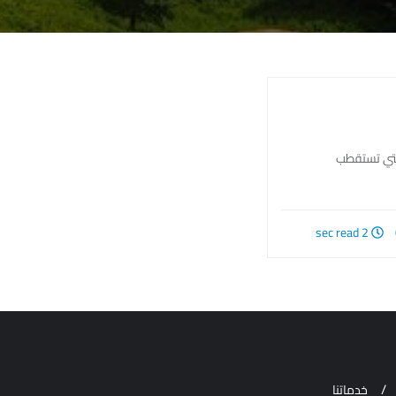
التي تستقطب
2 sec read
خدماتنا