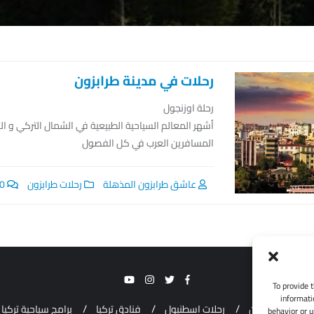
رحلات في مدينة طرابزون
رحلة اوزنجول
أشهر المعالم السياحية الطبيعية في الشمال التركي و 
المسافرين العرب في كل الفصول
عاشق طرابزون المذهلة
رحلات طرابزون
0
To provide 
informati
رحلات طرابزون
رحلات اسطنبول
فنادق تركيا
برامج سياحية تركيا
behavior or u