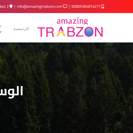
2 Nolu Beşirli, No:52، 61040 Trabzon Merkez
info@amazingtrabzon.com
00905364814277
ر
الرئيسية
الوس