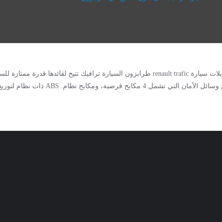
سيارة renault trafic طرابزون بأنسب الأسعار وأفضل مواصفات وبأحدث الموديلات سيارة renault trafic طرابزو
أثناء القيادة .. Previous Next مواصفات سيارة ترافيك