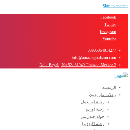
Skip to content
Facebook
Twitter
Instagram
Youtube
00905364814277
info@amazingtrabzon.com
2 Nolu Beşirli, No:52، 61040 Trabzon Merkez
الرئيسية
رحلات طرابزون
رحلة اوزنجول
رحلة اوردو
جولة حيدر نبي
رحلة اكيزديرا