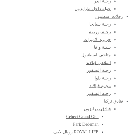
رحلة ايدر
جولة داخل طرابزون
رحلات اسطنبول
رحلة سبانجا
رحلة بورصة
جزيرة الاميرات
شيلة وافا
متاحف اسطنبول
الملاهي فيالاند
رحلة البسفور
رحلة يلوا
مجمع فيالاند
رحلة البسفور
فنادق تركيا
فنادق طرابزون
Cebeci Grand Otel
Park Dedeman
ROYAL LIFE رويال لايف