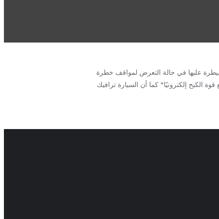
ن السيارة ترافيك تتيح لقائدها قدرة ممتازة للسيطرة عليها في حالة التعرض لمواقف خطرة
 فان مزودة بعدد كبير من وسائل الأمان التي تشمل 4 مكابح قرصية، ومكابح نظام. ABS ذات نظام لتوزيع قوة الكبح إلكترونيًا* كما أن السيارة ترافيك