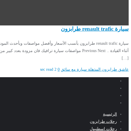
سيارة renault trafic طرابزون
[…]
عاشق طرابزون المذهلة
سيارة مع سائق
0
2 sec read
الرئيسية
رحلات طرابزون
رحلات اسطنبول