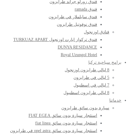
فندق زورلو جراند طرابزون
فندق ramada
فندق سايلملار في طرابزون
فندق نوفوتيل طرابزون
فنادق اوزنجول
فندق تركواز ابارت اوزنجول TURKUAZ APART
DUNYA RESIDANCE
Royal Uzungol Hotel
برامج سياحية تركيا
8 ليالي طرابزون اوزنجول
5 ليالي في طرابزون
7 ليالي في اسطنبول
8 ليالي طرابزون اسطنبول
خدماتنا
سيارة بدون سائق طرابزون
استئجار سيارة بدون سائق FIAT EGEA
استئجار سيارة بدون سائق fiat linea
استئجار سيارة بدون سائق opel astra في طرابزون