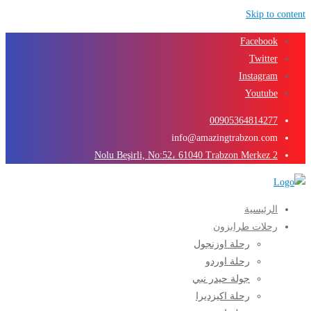
Skip to content
Facebook
Twitter
Instagram
Youtube
00905364814277
info@amazingtrabzon.com
2 Nolu Beşirli, No:52، 61040 Trabzon Merkez
الرئيسية
رحلات طرابزون
رحلة اوزنجول
رحلة اوردو
جولة حيدر نبي
رحلة اكيزديرا