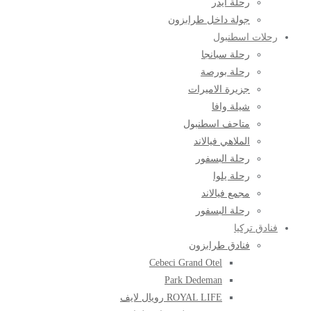
رحلة ايدر
جولة داخل طرابزون
رحلات اسطنبول
رحلة سبانجا
رحلة بورصة
جزيرة الاميرات
شيلة وافا
متاحف اسطنبول
الملاهي فيالاند
رحلة البسفور
رحلة يلوا
مجمع فيالاند
رحلة البسفور
فنادق تركيا
فنادق طرابزون
Cebeci Grand Otel
Park Dedeman
ROYAL LIFE رويال لايف