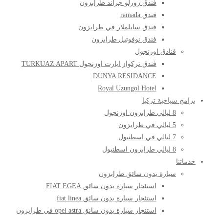
فندق زورلو جراند طرابزون
فندق ramada
فندق سايلملار في طرابزون
فندق نوفوتيل طرابزون
فنادق اوزنجول
فندق تركواز ابارت اوزنجول TURKUAZ APART
DUNYA RESIDANCE
Royal Uzungol Hotel
برامج سياحية تركيا
8 ليالي طرابزون اوزنجول
5 ليالي في طرابزون
7 ليالي في اسطنبول
8 ليالي طرابزون اسطنبول
خدماتنا
سيارة بدون سائق طرابزون
استئجار سيارة بدون سائق FIAT EGEA
استئجار سيارة بدون سائق fiat linea
استئجار سيارة بدون سائق opel astra في طرابزون